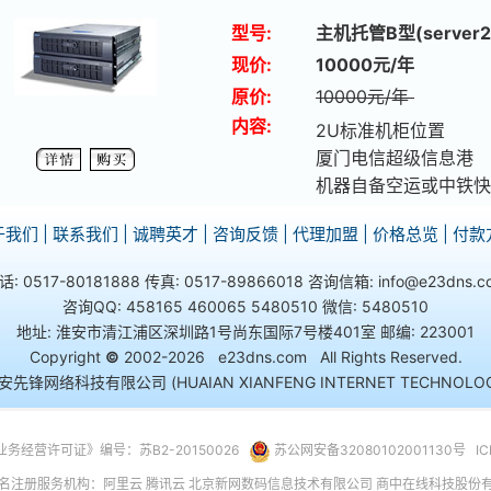
型号:
主机托管B型(server2
现价:
10000元/年
原价:
10000元/年
内容:
2U标准机柜位置
厦门电信超级信息港
机器自备空运或中铁快
于我们
|
联系我们
|
诚聘英才
|
咨询反馈
|
代理加盟
|
价格总览
|
付款
话: 0517-80181888 传真: 0517-89866018 咨询信箱: info@e23dns.c
咨询QQ: 458165 460065 5480510 微信: 5480510
地址: 淮安市清江浦区深圳路1号尚东国际7号楼401室 邮编: 223001
Copyright
©
2002-2026 e23dns.com All Rights Reserved.
先锋网络科技有限公司 (HUAIAN XIANFENG INTERNET TECHNOLOGY 
经营许可证》编号：苏B2-20150026
苏公网安备32080102001130号
I
名注册服务机构：阿里云 腾讯云 北京新网数码信息技术有限公司 商中在线科技股份