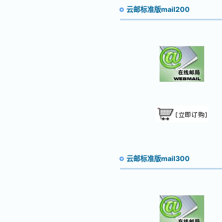
云邮标准版mail200
云邮标准版mail300