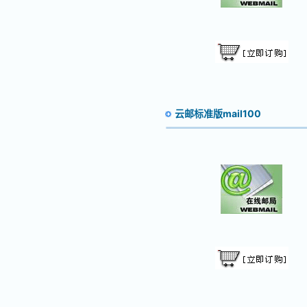
云邮标准版mail100